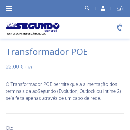
A
Minha
conta
Relógios de ponto
Controlo de acessos
Transformador POE
Temporizadores e Sirenes
Cartões PVC
22,00 €
O Transformador POE permite que a alimentação dos
terminais da aoSegundo (Evolution, Outlock ou Intime 2)
seja feita apenas através de um cabo de rede.
Qtd