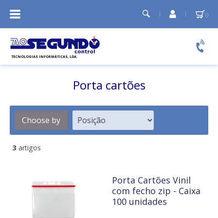
A
Minha
conta
Relógios de ponto
Controlo de acessos
Porta cartões
Temporizadores e Sirenes
Cartões PVC
Choose by
3
artigos
Porta Cartões Vinil
com fecho zip - Caixa
100 unidades