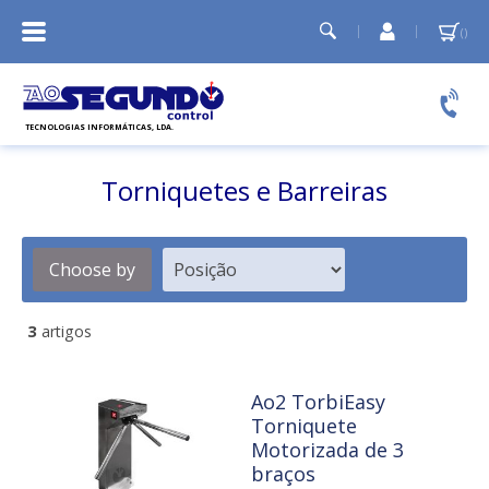
A
Minha
conta
Relógios de ponto
Controlo de acessos
Torniquetes e Barreiras
Temporizadores e Sirenes
Cartões PVC
Choose by
3
artigos
Ao2 TorbiEasy
Torniquete
Motorizada de 3
braços