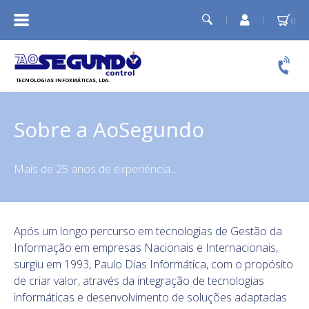
A
Minha
conta
Relógios de ponto
Controlo de acessos
Temporizadores e Sirenes
Sobre a AoSegundo
Cartões PVC
Mais de 25 anos de experiência...
Após um longo percurso em tecnologias de Gestão da
Informação em empresas Nacionais e Internacionais,
surgiu em 1993, Paulo Dias Informática, com o propósito
de criar valor, através da integração de tecnologias
informáticas e desenvolvimento de soluções adaptadas