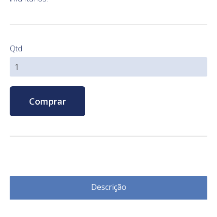
Qtd
Comprar
Descrição