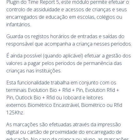
Plugin do
Time Report 5
, este módulo permite efetuar o
controlo de assiduidade e acessos de crianças e seus
encarregados de educação
em escolas, colégios ou
infantários.
Guarda os registos horários de entradas e saídas do
responsável que acompanha a criança nesses periodos.
É ainda possível (quando aplicável) efetuar a gestão dos
valores a pagar pelos periodos de permanência das
crianças nas instituições.
Esta funcionalidade trabalha em conjunto com os
terminais
Evolution Bio + Rfid + Pin
,
Evolution Rfid +
Pin
,
Outlock Bio + Rfid
ou
Ioboard
e leitores
externos
Biométrico Encastrável
,
Biométrico
ou
Rfid
125Khz
.
As marcações são efetuadas através da impressão
digital ou cartão de proximidade do encarregado de
educação. No caso da criança ou aluno, as marcações